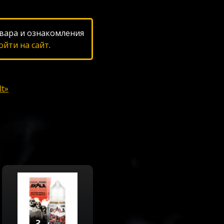
вара и ознакомления
ойти на сайт
.
lt»