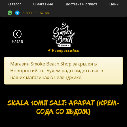
Каталог
О магазине
Доставка и оплата
Цены
8-800-333-62-66
Новороссийск
Магазин Smoke Beach Shop закрылся в
Новороссийске. Будем рады видеть вас в
наших магазинах в Геленджике.
SKALA 10МЛ SALT: АРАРАТ (КРЕМ-
СОДА СО ЛЬДОМ)